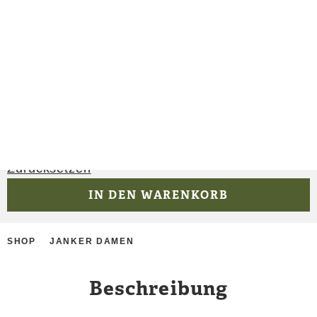
359,90
€
inkl. MwSt.
zzgl.
Versandkosten
Größe
Größeninformationen
Zurücksetzen
IN DEN WARENKORB
SHOP
JANKER DAMEN
Beschreibung