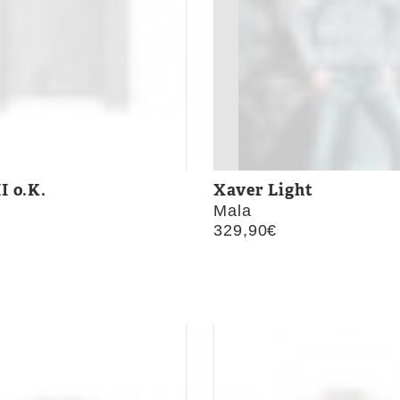
I o.K.
Xaver Light
Mala
329,90
€