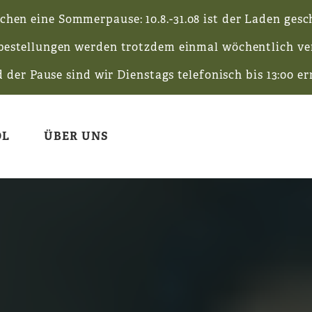
chen eine Sommerpause: 10.8.-31.08 ist der Laden gesch
bestellungen werden trotzdem einmal wöchentlich ver
der Pause sind wir Dienstags telefonisch bis 13:00 er
OL
ÜBER UNS
OL
LODENJACKEN
UNSERE QUA
AUSSTATTUN
T-SHIRTS
NACHHALTIG
VERSAND & 
UR
HOSEN
KONTAKT
ZAHLUNGSA
NGEN
SCHUHE