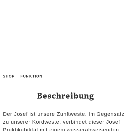
inkl. MwSt.
zzgl.
Versandkosten
Größe
Größeninformationen
Zurücksetzen
IN DEN WARENKORB
SHOP
FUNKTION
Beschreibung
Der Josef ist unsere Zunftweste. Im Gegensatz
zu unserer Kordweste, verbindet dieser Josef
Praktikabilität mit einem wasserabweisenden