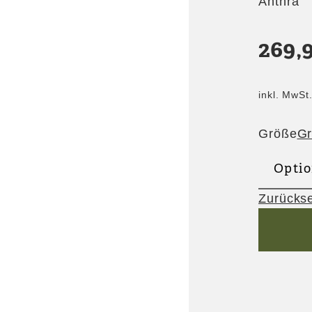
Anthra
269,
inkl. MwSt
Größe
Gr
Zurücks