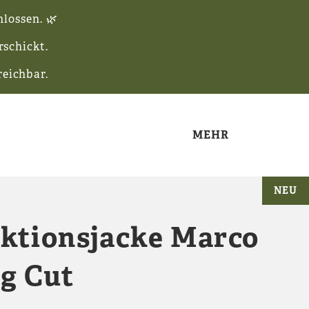
lossen. 🌿
schickt.
reichbar.
MEHR
NEU
LITÄT
G UND BRANDING
ACCESSOIRES
ktionsjacke Marco
KEIT
RETOURE
MARKTPLATZ
RTEN
GUTSCHEINE
g Cut