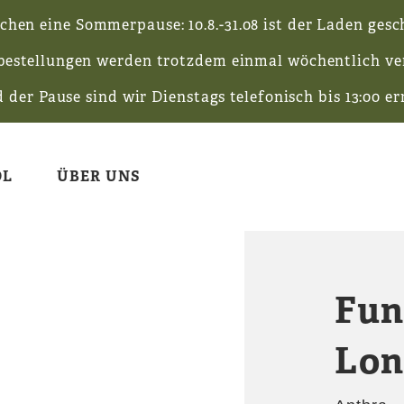
chen eine Sommerpause: 10.8.-31.08 ist der Laden gesch
bestellungen werden trotzdem einmal wöchentlich ver
der Pause sind wir Dienstags telefonisch bis 13:00 er
OL
ÜBER UNS
OL
LODENJACKEN
UNSERE QUA
AUSSTATTUN
Fun
T-SHIRTS
NACHHALTIG
VERSAND & 
UR
HOSEN
KONTAKT
ZAHLUNGSA
Lon
NGEN
SCHUHE