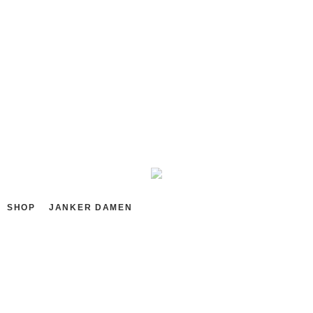
449,90
€
inkl. MwSt.
zzgl.
Versandkosten
Größe
Größeninformationen
Zurücksetzen
IN DEN WARENKORB
SHOP
JANKER DAMEN
Beschreibung
Unser Janker Mecida in klassischer Version und