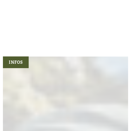
Doppelt gestrickt – extra warm
Hochwertige Kokosnuss Knöpfe
Lodentaschen
Daumenlöcher
Hergestellt in Europa
INFOS