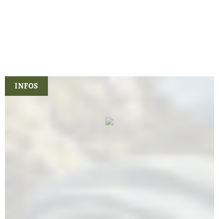
Hoher Kragen mit Klettverschluss
Keilschnitt am Rücken
Hergestellt in Europa
INFOS