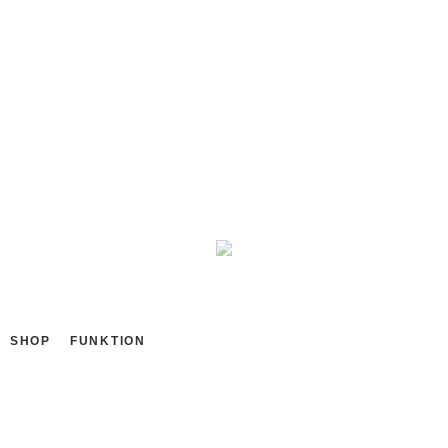
299,90
€
inkl. MwSt.
zzgl.
Versandkosten
Größe
Größeninformationen
Zurücksetzen
IN DEN WARENKORB
SHOP
FUNKTION
Beschreibung